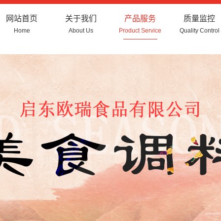
网站首页
关于我们
产品服务
质量监控
Home
About Us
Product Service
Quality Control
公司简介
复合调味粉
企业文化
复合调味酱
厂容厂貌
香辛料类
浓汤粉
固体饮料类
食品添加剂类