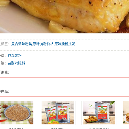
关标签：
复合调味粉类
,
原味腌粉价格
,
原味腌粉批发
一篇：
炸鸡裹粉
一篇：
盐酥鸡腌料
近浏览：
关产品：