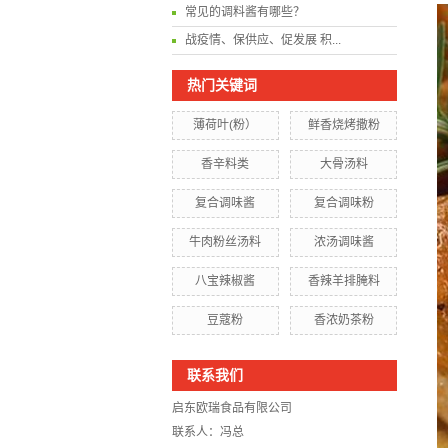
常见的调料酱有哪些？
战疫情、保供应、促发展 积...
热门关键词
薄荷叶(粉）
鲜香烧烤撒粉
香辛料类
大骨汤料
复合调味酱
复合调味粉
牛肉粉丝汤料
浓汤调味酱
八宝辣椒酱
香辣羊排腌料
豆蔻粉
香浓奶茶粉
联系我们
启东欧瑞食品有限公司
联系人：冯总