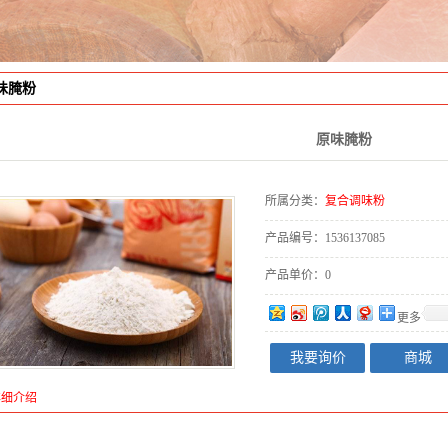
味腌粉
原味腌粉
所属分类：
复合调味粉
产品编号：
1536137085
产品单价：
0
更多
我要询价
商城
详细介绍