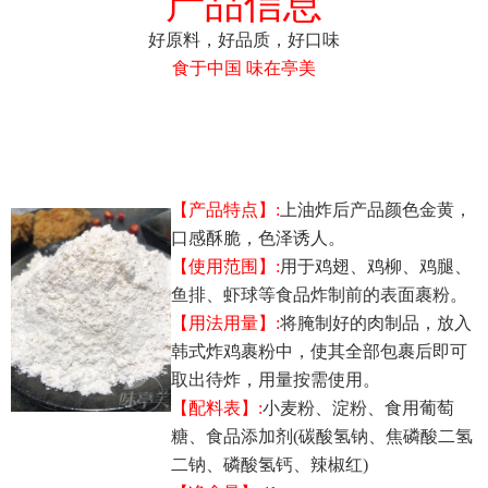
产品信息
好原料，好品质，好口味
食于中国 味在亭美
【产品特点】:
上油炸后产品颜色金黄，
口感酥脆，色泽诱人。
【使用范围】:
用于鸡翅、鸡柳、鸡腿、
鱼排、虾球等食品炸制前的表面裹粉。
【用法用量】:
将腌制好的肉制品，放入
韩式炸鸡裹粉中，使其全部包裹后即可
取出待炸，用量按需使用。
【配料表】:
小麦粉、淀粉、食用葡萄
糖、食品添加剂(碳酸氢钠、焦磷酸二氢
二钠、磷酸氢钙、辣椒红)