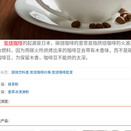
炭烧咖啡
的起源是日本，碳烧咖啡的意思是指烘焙咖啡的火源
为燃料，因为用碳火所烘烤出来的咖啡豆会带有木香味，而不是
咖啡豆，为保留木香，咖啡豆不能烘的太深。
关标签：
固体饮料类
,
炭烧咖啡价格
,
炭烧咖啡批发
一篇：
抹茶粉
一篇：
香草冰淇淋粉
近浏览：
关产品：