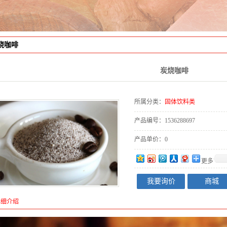
烧咖啡
炭烧咖啡
所属分类：
固体饮料类
产品编号：
1536288697
产品单价：
0
更多
我要询价
商城
详细介绍