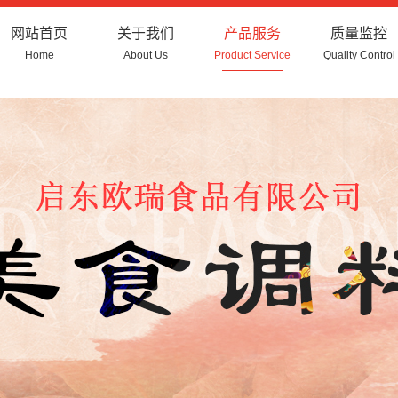
网站首页
关于我们
产品服务
质量监控
Home
About Us
Product Service
Quality Control
公司简介
复合调味粉
企业文化
复合调味酱
厂容厂貌
香辛料类
浓汤粉
固体饮料类
食品添加剂类