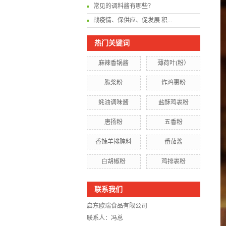
常见的调料酱有哪些？
战疫情、保供应、促发展 积...
热门关键词
麻辣香锅酱
薄荷叶(粉）
脆浆粉
炸鸡裹粉
蚝油调味酱
盐酥鸡裹粉
唐扬粉
五香粉
香辣羊排腌料
番茄酱
白胡椒粉
鸡排裹粉
联系我们
启东欧瑞食品有限公司
联系人：冯总