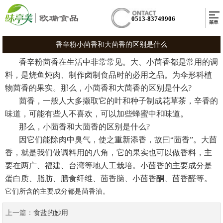
0513-83749906
香辛粉小茴香和大茴香的区别是什么
香辛粉茴香在生活中非常常见。大、小茴香都是常用的调
料，是烧鱼炖肉、制作卤制食品时的必用之品。为伞形科植
物茴香的果实。那么，小茴香和大茴香的区别是什么?
茴香，一般人大多撷取它的叶和种子制成花草茶，辛香的
味道，可能有些人不喜欢，可以加些蜂蜜中和味道。
那么，小茴香和大茴香的区别是什么?
因它们能除肉中臭气，使之重新添香，故曰“茴香”。大茴
香，就是我们做调料用的八角，它的果实也可以做香料，主
要在两广、福建、台湾等地人工栽培。小茴香的主要成分是
蛋白质、脂肪、膳食纤维、茴香脑、小茴香酮、茴香醛等。
它们所含的主要成分都是茴香油。
上一篇：
食盐的妙用